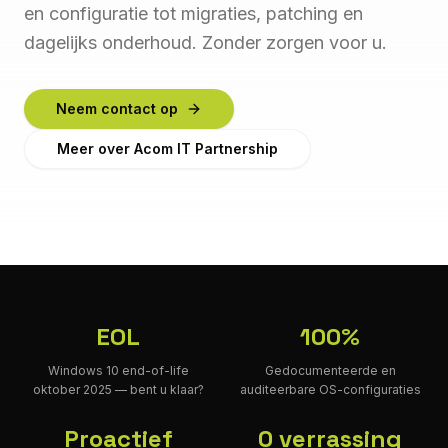
en configuratie tot migraties, patching en
dagelijks onderhoud. Zonder zorgen voor u.
Neem contact op
Meer over Acom IT Partnership
EOL
100%
Windows 10 end-of-life
Gedocumenteerde en
oktober 2025 — bent u klaar?
auditeerbare OS-configuraties
Proactief
0 verrassing