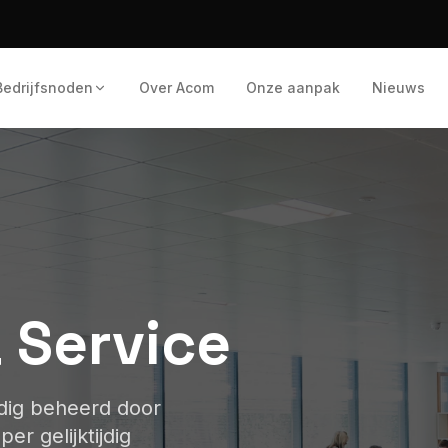
Bedrijfsnoden
Over Acom
Onze aanpak
Nieuws
a Service
edig beheerd door
er gelijktijdig