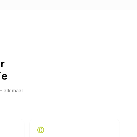
r
ie
— allemaal