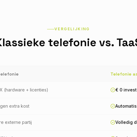
VERGELIJKING
Klassieke telefonie vs. Taa
telefonie
Telefonie a
 (hardware + licenties)
€ 0 inves
gen extra kost
Automatis
re externe partij
Volledig 