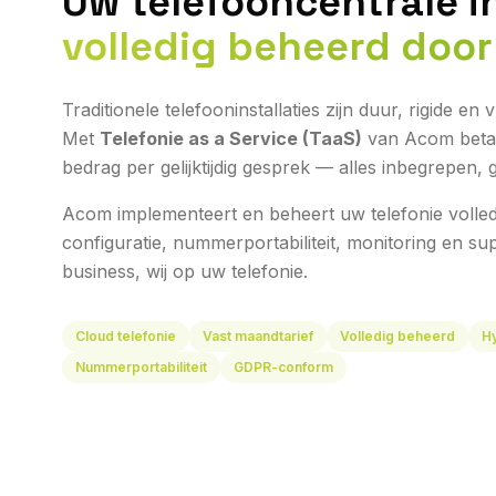
Uw telefooncentrale i
volledig beheerd doo
Traditionele telefooninstallaties zijn duur, rigide e
Met
Telefonie as a Service (TaaS)
van Acom betaal
bedrag per gelijktijdig gesprek — alles inbegrepen,
Acom implementeert en beheert uw telefonie volledig:
configuratie, nummerportabiliteit, monitoring en s
business, wij op uw telefonie.
Cloud telefonie
Vast maandtarief
Volledig beheerd
H
Nummerportabiliteit
GDPR-conform