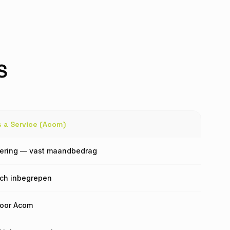
S
s a Service (Acom)
tering — vast maandbedrag
ch inbegrepen
door Acom