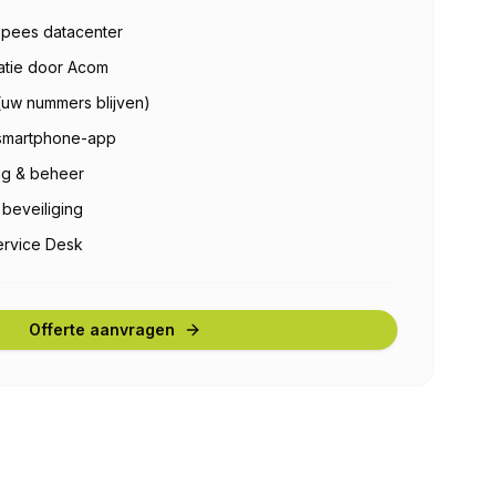
opees datacenter
uratie door Acom
 (uw nummers blijven)
smartphone-app
ng & beheer
beveiliging
ervice Desk
Offerte aanvragen