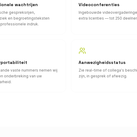
ionele wachtrijen
Videoconferenties
sche gespreksrijen,
Ingebouwde videovergaderinge
iek en begroetingsteksten
extra licenties — tot 250 deelne
professionele indruk.
ortabiliteit
Aanwezigheidsstatus
ande vaste nummers nemen wij
Zie real-time of collega's besch
n onderbreking van uw
zijn, in gesprek of afwezig.
arheid.