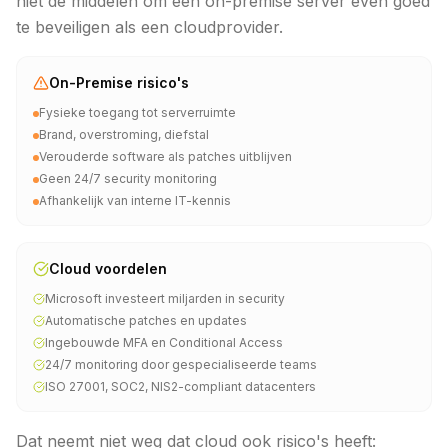
niet de middelen om een on-premise server even goed
te beveiligen als een cloudprovider.
On-Premise risico's
Fysieke toegang tot serverruimte
Brand, overstroming, diefstal
Verouderde software als patches uitblijven
Geen 24/7 security monitoring
Afhankelijk van interne IT-kennis
Cloud voordelen
Microsoft investeert miljarden in security
Automatische patches en updates
Ingebouwde MFA en Conditional Access
24/7 monitoring door gespecialiseerde teams
ISO 27001, SOC2, NIS2-compliant datacenters
Dat neemt niet weg dat cloud ook risico's heeft: