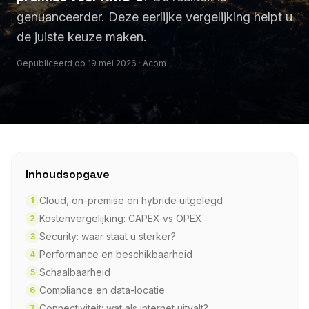
genuanceerder. Deze eerlijke vergelijking helpt u
de juiste keuze maken.
Gepubliceerd op 19 mei 2026 · Acom
Inhoudsopgave
Cloud, on-premise en hybride uitgelegd
1
Kostenvergelijking: CAPEX vs OPEX
2
Security: waar staat u sterker?
3
Performance en beschikbaarheid
4
Schaalbaarheid
5
Compliance en data-locatie
6
Connectiviteit: wat als internet uitvalt?
7