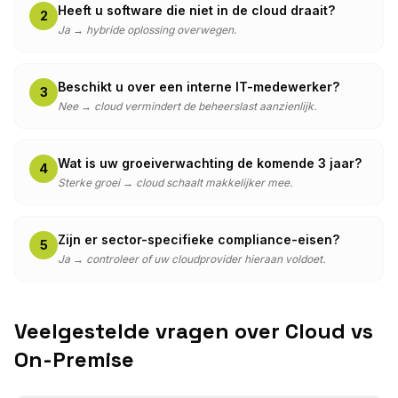
Heeft u software die niet in de cloud draait?
2
Ja → hybride oplossing overwegen.
Beschikt u over een interne IT-medewerker?
3
Nee → cloud vermindert de beheerslast aanzienlijk.
Wat is uw groeiverwachting de komende 3 jaar?
4
Sterke groei → cloud schaalt makkelijker mee.
Zijn er sector-specifieke compliance-eisen?
5
Ja → controleer of uw cloudprovider hieraan voldoet.
Veelgestelde vragen over Cloud vs
On-Premise