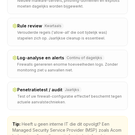
Nieuwe malware-servers, phishing-domeinen en exploits
moeten dagelijks worden bijgewerkt.
Rule review
Kwartaals
Verouderde regels ('allow-all' die ooit tijdelijk was)
stapelen zich op. Jaarlijkse cleanup is essentieel.
Log-analyse en alerts
Continu of dagelijks
Firewalls genereren enorme hoeveelheden logs. Zonder
monitoring ziet u aanvallen niet.
Penetratietest / audit
Jaarlijks
Test of uw firewall-configuratie effectief beschermt tegen
actuele aanvalstechnieken.
Tip:
Heeft u geen interne IT die dit opvolgt? Een
Managed Security Service Provider (MSP) zoals Acom