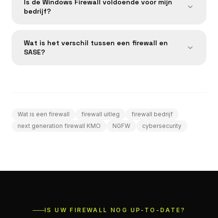
Is de Windows Firewall voldoende voor mijn
bedrijf?
Wat is het verschil tussen een firewall en
SASE?
Wat is een firewall
firewall uitleg
firewall bedrijf
next generation firewall KMO
NGFW
cybersecurity
IS UW FIREWALL NOG UP-TO-DATE?