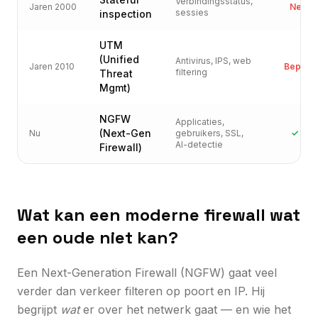
Verbindingsstatus,
Jaren 2000
Neen
sessies
inspection
UTM
(Unified
Antivirus, IPS, web
Jaren 2010
Beperkt
filtering
Threat
Mgmt)
NGFW
Applicaties,
(Next-Gen
Nu
gebruikers, SSL,
✓ Ja
AI-detectie
Firewall)
Wat kan een moderne firewall wat
een oude niet kan?
Een Next-Generation Firewall (NGFW) gaat veel
verder dan verkeer filteren op poort en IP. Hij
begrijpt
wat
er over het netwerk gaat — en wie het