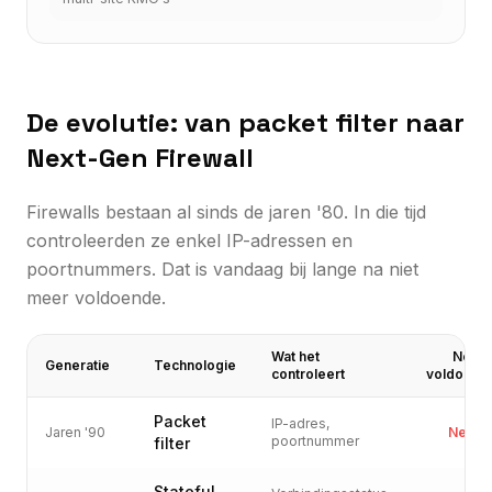
De evolutie: van packet filter naar
Next-Gen Firewall
Firewalls bestaan al sinds de jaren '80. In die tijd
controleerden ze enkel IP-adressen en
poortnummers. Dat is vandaag bij lange na niet
meer voldoende.
Wat het
Nog
Generatie
Technologie
controleert
voldoend
Packet
IP-adres,
Jaren '90
Neen
poortnummer
filter
Stateful