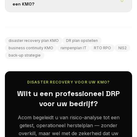
een KMO?
disaster recovery plan KMO
DR plan opstellen
business continuity KMO
rampenplan IT
RTO RPO
NIS2
back-up strategie
DISASTER RECOVERY VOOR UW KMO?
Wilt u een professioneel DRP
voor uw bedrijf?
Acom begeleidt u van risico-analyse tot een
getest, operationeel herstelplan — zonder
overkill, maar wel met de zekerheid dat uw