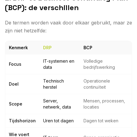
(BCP): de verschillen
De termen worden vaak door elkaar gebruikt, maar ze
zijn niet hetzelfde:
Kenmerk
DRP
BCP
IT-systemen en
Volledige
Focus
data
bedrijfswerking
Technisch
Operationele
Doel
herstel
continuïteit
Server,
Mensen, processen,
Scope
netwerk, data
locaties
Tijdshorizon
Uren tot dagen
Dagen tot weken
Wie voert