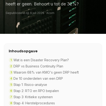
heeft er geen. Behoort u tot de 32%?
Gepubliceerd op 6 juli 2026 · Acom
Inhoudsopgave
Wat is een Disaster Recovery Plan?
1
DRP vs Business Continuity Plan
2
Waarom 68% van KMO's geen DRP heeft
3
De 10 onderdelen van een DRP
4
Stap 1: Risico-analyse
5
Stap 2: RTO en RPO bepalen
6
Stap 3: Kritieke systemen
7
Stap 4: Herstelprocedures
8