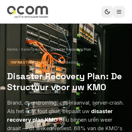
Home
Kenniscentrum
Disaster Recovery Plan
INFRASTRUCTUUR
8 min leestijd
Disaster Recovery Plan: De
Structuur voor uw KMO
Brand, overstroming, cyberaanval, server-crash.
Als het écht fout gaat, bepaalt uw
disaster
recovery plan KMO
of u binnen uren weer
draait — of weken verliest. 68% van de KMO's