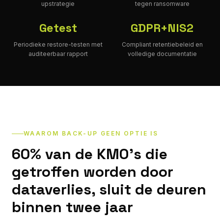
upstrategie
tegen ransomware
Getest
GDPR+NIS2
Periodieke restore-testen met
Compliant retentiebeleid en
auditeerbaar rapport
volledige documentatie
WAAROM BACK-UP GEEN OPTIE IS
60% van de KMO's die
getroffen worden door
dataverlies, sluit de deuren
binnen twee jaar