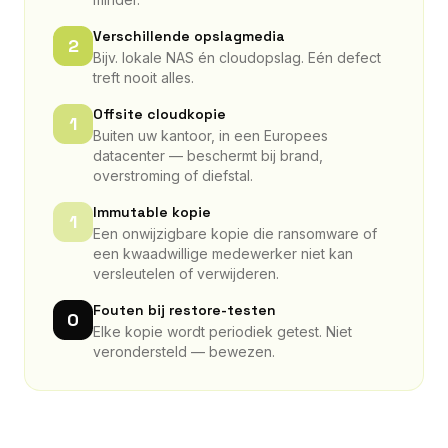
Verschillende opslagmedia
2
Bijv. lokale NAS én cloudopslag. Eén defect
treft nooit alles.
Offsite cloudkopie
1
Buiten uw kantoor, in een Europees
datacenter — beschermt bij brand,
overstroming of diefstal.
Immutable kopie
1
Een onwijzigbare kopie die ransomware of
een kwaadwillige medewerker niet kan
versleutelen of verwijderen.
Fouten bij restore-testen
0
Elke kopie wordt periodiek getest. Niet
verondersteld — bewezen.